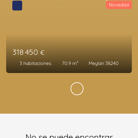
Novedad
318 450
€
3
habitaciones
70.9
m²
Meylan 38240
No se puede encontrar