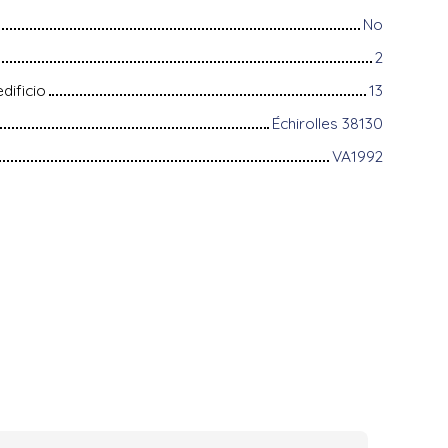
No
2
dificio
13
Échirolles 38130
VA1992