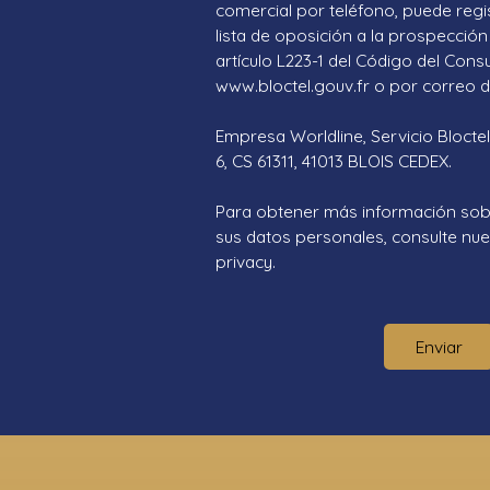
comercial por teléfono, puede regi
lista de oposición a la prospección 
artículo L223-1 del Código del Cons
www.bloctel.gouv.fr o por correo di
Empresa Worldline, Servicio Bloctel
6, CS 61311, 41013 BLOIS CEDEX.
Para obtener más información sob
sus datos personales, consulte nues
privacy.
Enviar