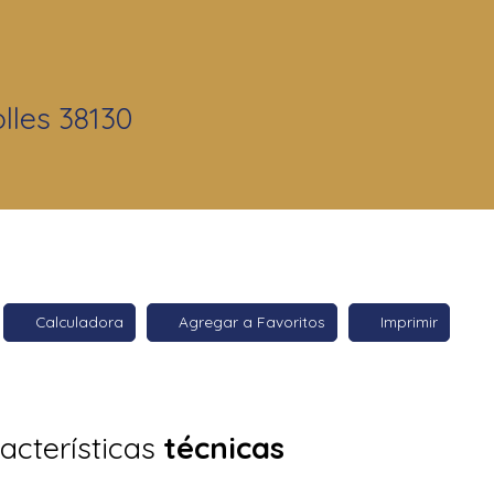
lles 38130
Calculadora
Agregar a Favoritos
Imprimir
acterísticas
técnicas