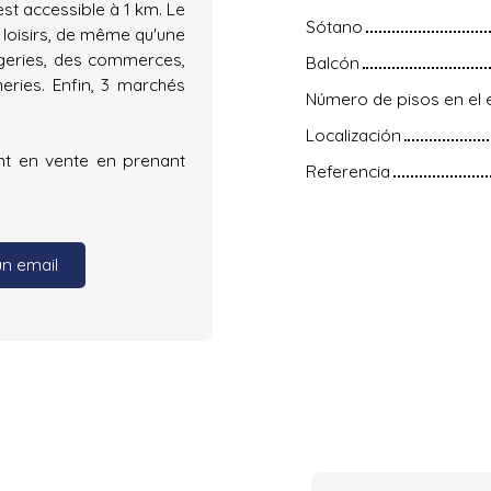
est accessible à 1 km. Le
Sótano
loisirs, de même qu'une
angeries, des commerces,
Balcón
eries. Enfin, 3 marchés
Número de pisos en el e
Localización
ent en vente en prenant
Referencia
un email