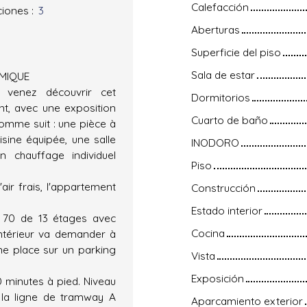
Calefacción
ciones
:
3
Aberturas
Superficie del piso
Sala de estar
AMIQUE
 venez découvrir cet
Dormitorios
t, avec une exposition
Cuarto de baño
comme suit : une pièce à
isine équipée, une salle
INODORO
n chauffage individuel
Piso
air frais, l'appartement
Construcción
Estado interior
s 70 de 13 étages avec
Cocina
'intérieur va demander à
une place sur un parking
Vista
Exposición
 minutes à pied. Niveau
e la ligne de tramway A
Aparcamiento exterior