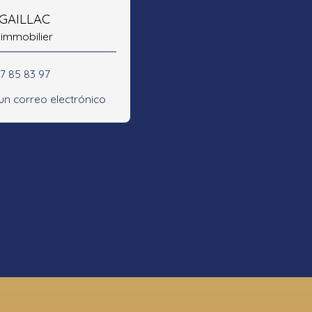
 GAILLAC
 immobilier
47 85 83 97
 un correo electrónico