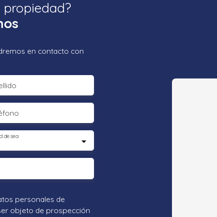
a propiedad?
nos
ondremos en contacto con
llido
éfono
d desea
atos personales de
ser objeto de prospección