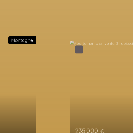
Favorito
136 000
€