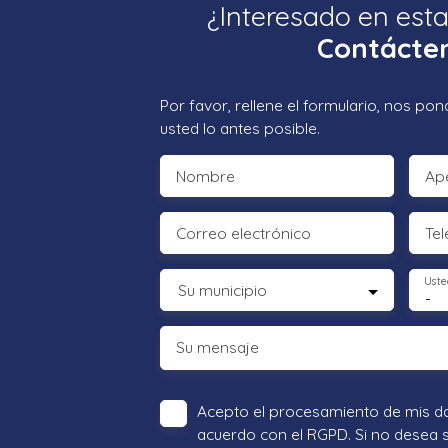
¿Interesado en est
Contácte
Por favor, rellene el formulario, nos p
usted lo antes posible.
Nombre
Ape
Correo electrónico
Tel
Uste
Su municipio
-
Su mensaje
Acepto el procesamiento de mis d
acuerdo con el RGPD. Si no desea 