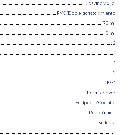
Gas/Individual
PVC/Doble acristalamiento
70
m²
18
m²
2
1
1
9
1974
Para renovar
Equipado/Cocinilla
Panorámico
Sudeste
1