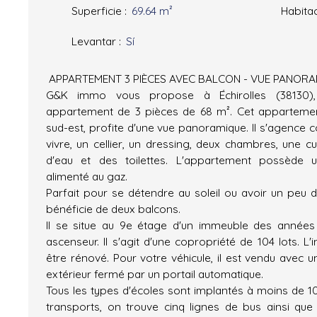
Superficie
:
69.64
m²
Habita
Levantar
:
Sí
APPARTEMENT 3 PIÈCES AVEC BALCON - VUE PANOR
G&K immo vous propose à Échirolles (38130),
appartement de 3 pièces de 68 m². Cet appartemen
sud-est, profite d'une vue panoramique. Il s'agence 
vivre, un cellier, un dressing, deux chambres, une cu
d'eau et des toilettes. L'appartement possède u
alimenté au gaz.
Parfait pour se détendre au soleil ou avoir un peu d'
bénéficie de deux balcons.
Il se situe au 9e étage d'un immeuble des année
ascenseur. Il s'agit d'une copropriété de 104 lots. L
être rénové. Pour votre véhicule, il est vendu avec 
extérieur fermé par un portail automatique.
Tous les types d'écoles sont implantés à moins de 10
transports, on trouve cinq lignes de bus ainsi qu