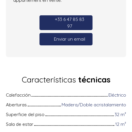
+33 6 47 85 83
97
Enviar un email
Características
técnicas
Calefacción
Eléctrico
Aberturas
Madera/Doble acristalamiento
Superficie del piso
32
m²
Sala de estar
12
m²