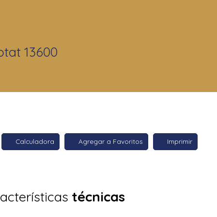
otat 13600
Calculadora
Agregar a Favoritos
Imprimir
acterísticas
técnicas