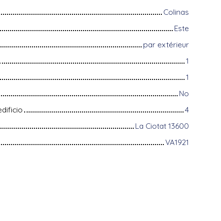
Colinas
Este
par extérieur
1
1
No
dificio
4
La Ciotat 13600
VA1921