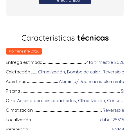
electrónico
Características
técnicas
4to trimestre 2026
Entrega estimada
4to trimestre 2026
Calefacción
Climatización, Bomba de calor, Reversible
Aberturas
Aluminio/Doble acristalamiento
Piscina
Sí
Otro
Acceso para discapacitados, Climatización, Conserje, Equipos domóticos, Fibra óptica, Guardián, Intercomunicador, Portón motorizado, Puerta blindada, Sistema de alarma, Videófono
Climatización
Reversible
Localización
dubai 25315
Referencia
VN148