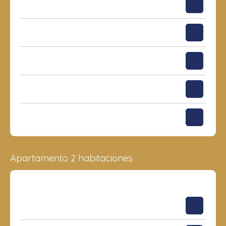
41.75 m²
1
292 057
€
43.23 m²
1
303 310
€
43.16 m²
10
317 180
€
39.23 m²
43
333 667
€
40.34 m²
48
350 416
€
Apartamento 2 habitaciones
Superficie
Piso
Precio
77.05 m²
3
497 753
€