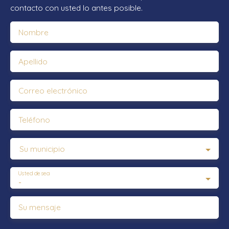
contacto con usted lo antes posible.
Nombre
Apellido
Correo electrónico
Teléfono
Su municipio
Usted desea
-
Su mensaje