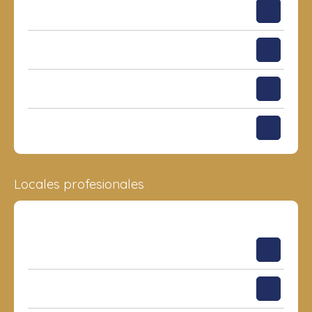
78.88 m²
6
511 623
€
94.94 m²
38
650 848
€
94.94 m²
39
653 465
€
70.81 m²
41
517 381
€
Locales profesionales
Superficie
Piso
Precio
1 154 m²
Planta baja
17 620 523
€
161 m²
Planta baja
2 458 148
€