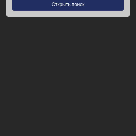
Открыть поиск
Тип недвижимости
Коммерческая недвижимость
Локализация
Meylan (38240)
Макс. цена (€)
Мин. площадь (m²)
Найти