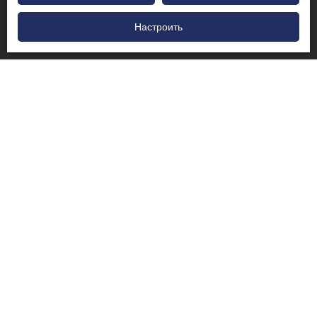
Настроить
Создание
Сортировать по
Уместность
оповещения