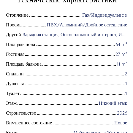
Отопление
Газ/Индивидуальнoe
Проемы
ПВХ/Алюминий/Двойное остекление
Другой
Зарядная станция, Оптоволоконный интернет, Интерком, Хранение велосипедов, Бронированная дверь, Видеофон
Площадь пола
64
m²
Гостиная
27
m²
Площадь балкона
11
m²
Спальни
2
Душевая
1
Туалет
1
Этаж
Нижний этаж
Строительство
2026
Внутреннее состояние
Новое
Кухня
Меблированная/Кухонька