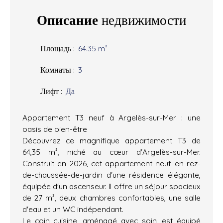
Описание
недвижимости
Площадь
:
64.35
m²
Комнаты
:
3
Лифт
:
Да
Appartement T3 neuf à Argelès-sur-Mer : une
oasis de bien-être
Découvrez ce magnifique appartement T3 de
64,35 m², niché au cœur d'Argelès-sur-Mer.
Construit en 2026, cet appartement neuf en rez-
de-chaussée-de-jardin d'une résidence élégante,
équipée d'un ascenseur. Il offre un séjour spacieux
de 27 m², deux chambres confortables, une salle
d'eau et un WC indépendant.
Le coin cuisine, aménagé avec soin, est équipé