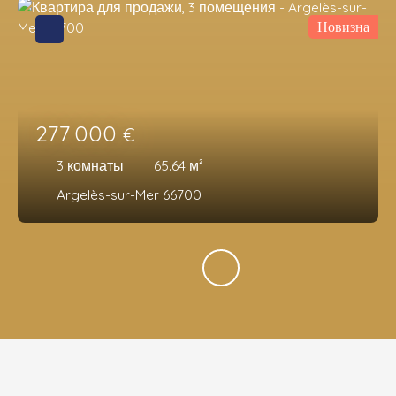
Новизна
277 000
€
3
комнаты
65.64
м²
Argelès-sur-Mer 66700