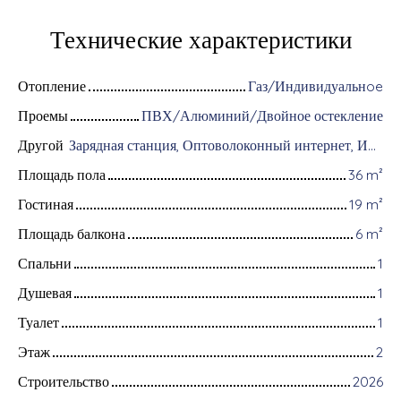
Технические характеристики
Отопление
Газ/Индивидуальнoe
Проемы
ПВХ/Алюминий/Двойное остекление
Другой
Зарядная станция, Оптоволоконный интернет, Интерком, Хранение велосипедов, Бронированная дверь, Видеофон
Площадь пола
36
m²
Гостиная
19
m²
Площадь балкона
6
m²
Спальни
1
Душевая
1
Туалет
1
Этаж
2
Строительство
2026