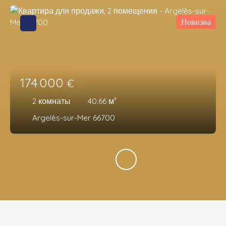
Новизна
174 000
€
2
комнаты
40.66
м²
Argelès-sur-Mer 66700