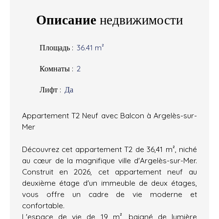
Описание
недвижимости
Площадь
:
36.41
m²
Комнаты
:
2
Лифт
:
Да
Appartement T2 Neuf avec Balcon à Argelès-sur-
Mer
Découvrez cet appartement T2 de 36,41 m², niché
au cœur de la magnifique ville d'Argelès-sur-Mer.
Construit en 2026, cet appartement neuf au
deuxième étage d'un immeuble de deux étages,
vous offre un cadre de vie moderne et
confortable.
L'espace de vie de 19 m², baigné de lumière