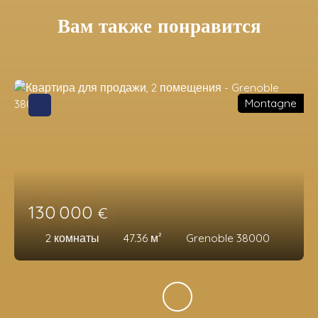
Вам также понравится
Montagne
130 000
€
2
комнаты
47.36
м²
Grenoble 38000