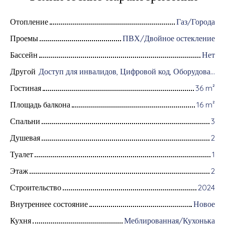
Отопление
Газ/Города
Проемы
ПВХ/Двойное остекление
Бассейн
Нет
Другой
Доступ для инвалидов, Цифровой код, Оборудование для домашней автоматизации, Оптоволоконный интернет, Интерком, Хранение велосипедов, Моторизованные ворота, Видеофон, Электрические жалюзи
Гостиная
36
m²
Площадь балкона
16
m²
Спальни
3
Душевая
2
Туалет
1
Этаж
2
Строительство
2024
Внутреннее состояние
Новое
Кухня
Меблированная/Кухонька