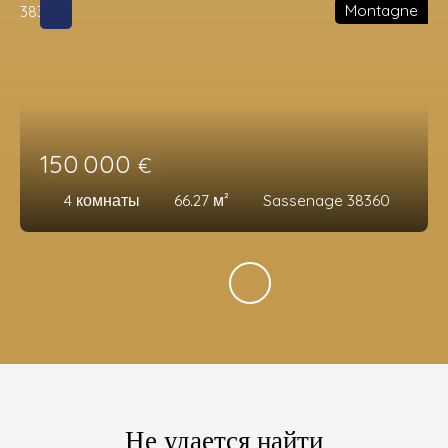
Montagne
150 000
€
4
комнаты
66.27
м²
Sassenage 38360
Не удается найти