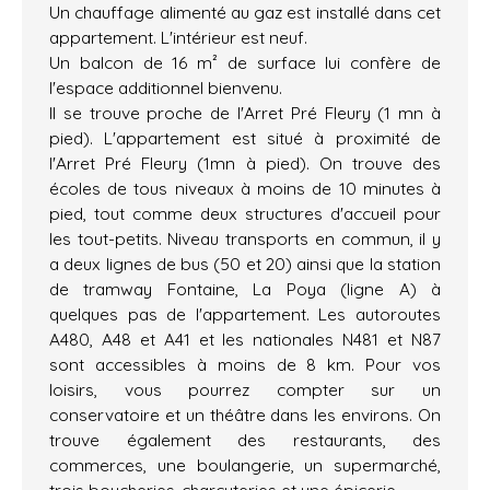
Un chauffage alimenté au gaz est installé dans cet
appartement. L'intérieur est neuf.
Un balcon de 16 m² de surface lui confère de
l'espace additionnel bienvenu.
Il se trouve proche de l'Arret Pré Fleury (1 mn à
pied). L'appartement est situé à proximité de
l'Arret Pré Fleury (1mn à pied). On trouve des
écoles de tous niveaux à moins de 10 minutes à
pied, tout comme deux structures d'accueil pour
les tout-petits. Niveau transports en commun, il y
a deux lignes de bus (50 et 20) ainsi que la station
de tramway Fontaine, La Poya (ligne A) à
quelques pas de l'appartement. Les autoroutes
A480, A48 et A41 et les nationales N481 et N87
sont accessibles à moins de 8 km. Pour vos
loisirs, vous pourrez compter sur un
conservatoire et un théâtre dans les environs. On
trouve également des restaurants, des
commerces, une boulangerie, un supermarché,
trois boucheries-charcuteries et une épicerie.