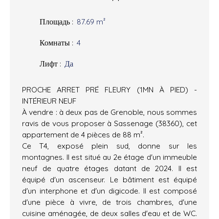
Площадь
:
87.69
m²
Комнаты
:
4
Лифт
:
Да
PROCHE ARRET PRÉ FLEURY (1MN À PIED) -
INTÉRIEUR NEUF
À vendre : à deux pas de Grenoble, nous sommes
ravis de vous proposer à Sassenage (38360), cet
appartement de 4 pièces de 88 m².
Ce T4, exposé plein sud, donne sur les
montagnes. Il est situé au 2e étage d'un immeuble
neuf de quatre étages datant de 2024. Il est
équipé d'un ascenseur. Le bâtiment est équipé
d'un interphone et d'un digicode. Il est composé
d'une pièce à vivre, de trois chambres, d'une
cuisine aménagée, de deux salles d'eau et de WC.