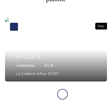
Mer
1 189 000
€
6
комнаты
182
м²
La Cadière-d'Azur 83740