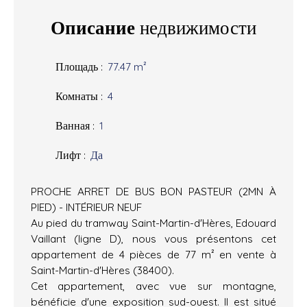
Описание
недвижимости
Площадь
:
77.47
m²
Комнаты
:
4
Ванная
:
1
Лифт
:
Да
PROCHE ARRET DE BUS BON PASTEUR (2MN À
PIED) - INTÉRIEUR NEUF
Au pied du tramway Saint-Martin-d'Hères, Edouard
Vaillant (ligne D), nous vous présentons cet
appartement de 4 pièces de 77 m² en vente à
Saint-Martin-d'Hères (38400).
Cet appartement, avec vue sur montagne,
bénéficie d'une exposition sud-ouest. Il est situé