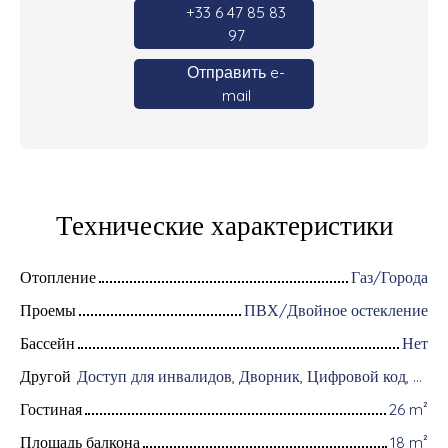
+33 6 47 85 83
97
Отправить e-
mail
Технические характеристики
Отопление
Газ/Города
Проемы
ПВХ/Двойное остекление
Бассейн
Нет
Другой
Доступ для инвалидов, Дворник, Цифровой код, Оптоволоконный интернет, Интерком, Хранение велосипедов, Видеофон, Электрические жалюзи
Гостиная
26
m²
Площадь балкона
18
m²