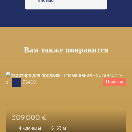
письмо
Вам также понравится
Новизна
309 000
€
4
комнаты
81.93
м²