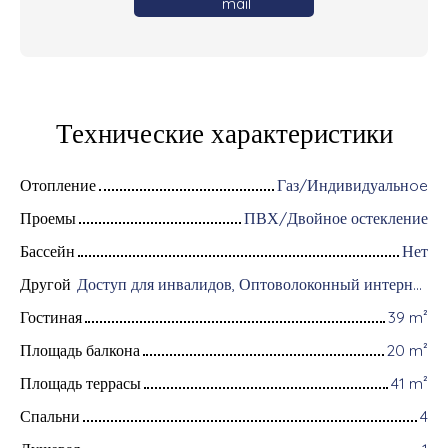
mail
Технические характеристики
Отопление
Газ/Индивидуальнoe
Проемы
ПВХ/Двойное остекление
Бассейн
Нет
Другой
Доступ для инвалидов, Оптоволоконный интернет, Интерком, Хранение велосипедов, Моторизованные ворота, Бронированная дверь, Система охранной сигнализации, Видеофон, Электрические жалюзи
Гостиная
39
m²
Площадь балкона
20
m²
Площадь террасы
41
m²
Спальни
4