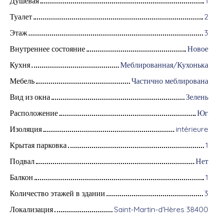
Душевая
1
Туалет
2
Этаж
3
Внутреннее состояние
Новое
Кухня
Меблированная/Кухонька
Мебель
Частично меблирована
Вид из окна
Зелень
Расположение
Юг
Изоляция
intérieure
Крытая парковка
1
Подвал
Нет
Балкон
1
Количество этажей в здании
3
Локализация
Saint-Martin-d'Hères 38400