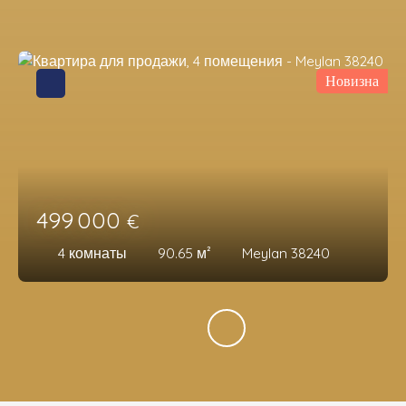
Новизна
499 000
€
4
комнаты
90.65
м²
Meylan 38240