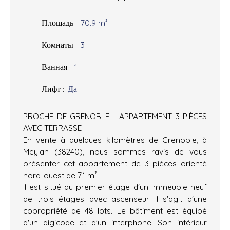
Площадь
:
70.9
m²
Комнаты
:
3
Ванная
:
1
Лифт
:
Да
PROCHE DE GRENOBLE - APPARTEMENT 3 PIÈCES
AVEC TERRASSE
En vente à quelques kilomètres de Grenoble, à
Meylan (38240), nous sommes ravis de vous
présenter cet appartement de 3 pièces orienté
nord-ouest de 71 m².
Il est situé au premier étage d'un immeuble neuf
de trois étages avec ascenseur. Il s'agit d'une
copropriété de 48 lots. Le bâtiment est équipé
d'un digicode et d'un interphone. Son intérieur