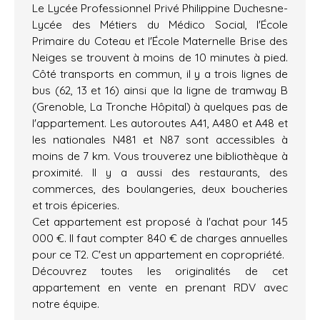
Le Lycée Professionnel Privé Philippine Duchesne-
Lycée des Métiers du Médico Social, l'École
Primaire du Coteau et l'École Maternelle Brise des
Neiges se trouvent à moins de 10 minutes à pied.
Côté transports en commun, il y a trois lignes de
bus (62, 13 et 16) ainsi que la ligne de tramway B
(Grenoble, La Tronche Hôpital) à quelques pas de
l'appartement. Les autoroutes A41, A480 et A48 et
les nationales N481 et N87 sont accessibles à
moins de 7 km. Vous trouverez une bibliothèque à
proximité. Il y a aussi des restaurants, des
commerces, des boulangeries, deux boucheries
et trois épiceries.
Cet appartement est proposé à l'achat pour 145
000 €. Il faut compter 840 € de charges annuelles
pour ce T2. C'est un appartement en copropriété.
Découvrez toutes les originalités de cet
appartement en vente en prenant RDV avec
notre équipe.