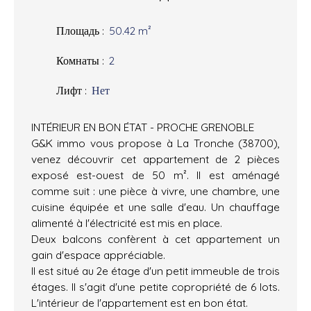
Площадь
:
50.42
m²
Комнаты
:
2
Лифт
:
Нет
INTÉRIEUR EN BON ÉTAT - PROCHE GRENOBLE
G&K immo vous propose à La Tronche (38700),
venez découvrir cet appartement de 2 pièces
exposé est-ouest de 50 m². Il est aménagé
comme suit : une pièce à vivre, une chambre, une
cuisine équipée et une salle d'eau. Un chauffage
alimenté à l'électricité est mis en place.
Deux balcons confèrent à cet appartement un
gain d'espace appréciable.
Il est situé au 2e étage d'un petit immeuble de trois
étages. Il s'agit d'une petite copropriété de 6 lots.
L'intérieur de l'appartement est en bon état.