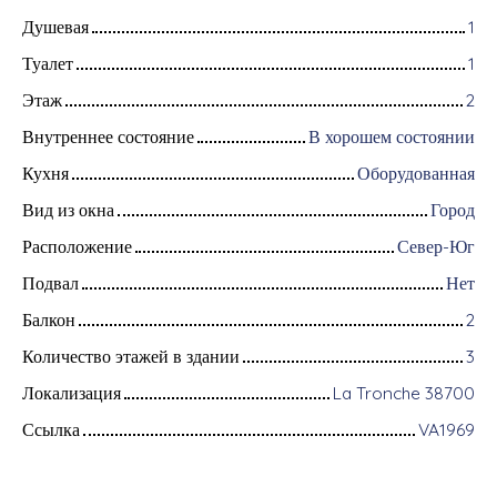
Душевая
1
Туалет
1
Этаж
2
Внутреннее состояние
В хорошем состоянии
Кухня
Оборудованная
Вид из окна
Город
Расположение
Север-Юг
Подвал
Нет
Балкон
2
Количество этажей в здании
3
Локализация
La Tronche 38700
Ссылка
VA1969