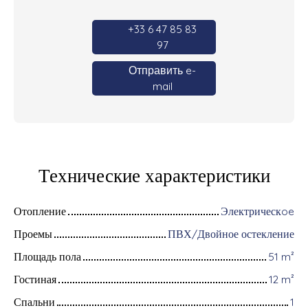
+33 6 47 85 83
97
Отправить e-
mail
Технические характеристики
Отопление
Электрическoe
Проемы
ПВХ/Двойное остекление
Площадь пола
51
m²
Гостиная
12
m²
Спальни
1