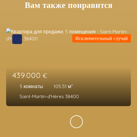
Вам также понравится
Исключительный случай
439 000
€
5
комнаты
105.51
м²
Saint-Martin-d'Hères 38400