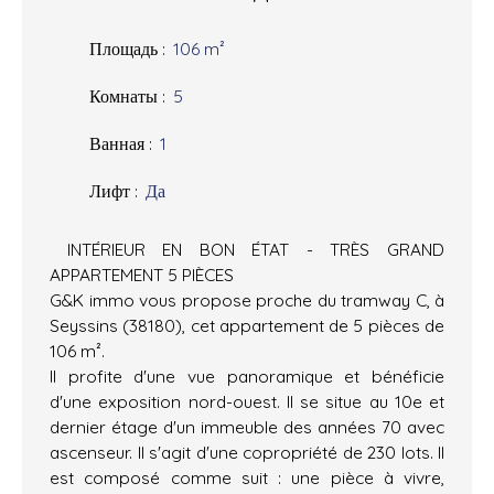
Площадь
:
106
m²
Комнаты
:
5
Ванная
:
1
Лифт
:
Да
INTÉRIEUR EN BON ÉTAT - TRÈS GRAND
APPARTEMENT 5 PIÈCES
G&K immo vous propose proche du tramway C, à
Seyssins (38180), cet appartement de 5 pièces de
106 m².
Il profite d'une vue panoramique et bénéficie
d'une exposition nord-ouest. Il se situe au 10e et
dernier étage d'un immeuble des années 70 avec
ascenseur. Il s'agit d'une copropriété de 230 lots. Il
est composé comme suit : une pièce à vivre,