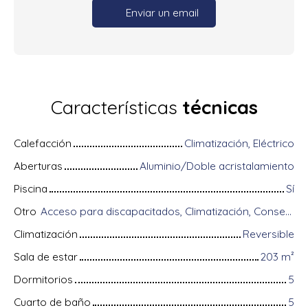
Enviar un email
Características
técnicas
Calefacción
Climatización, Eléctrico
Aberturas
Aluminio/Doble acristalamiento
Piscina
Sí
Otro
Acceso para discapacitados, Climatización, Conserje, Equipos domóticos, Fibra óptica, Guardián, Puerta blindada, Sistema de alarma, Videófono
Climatización
Reversible
Sala de estar
203
m²
Dormitorios
5
Cuarto de baño
5