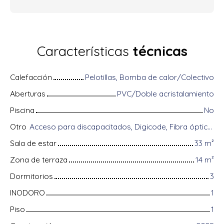
Características
técnicas
Calefacción
Pelotillas, Bomba de calor/Colectivo
Aberturas
PVC/Doble acristalamiento
Piscina
No
Otro
Acceso para discapacitados, Digicode, Fibra óptica, Intercomunicador, Almacenamiento de bicicletas, Portón motorizado, Videófono, Persianas eléctricas
Sala de estar
33
m²
Zona de terraza
14
m²
Dormitorios
3
INODORO
1
Piso
1