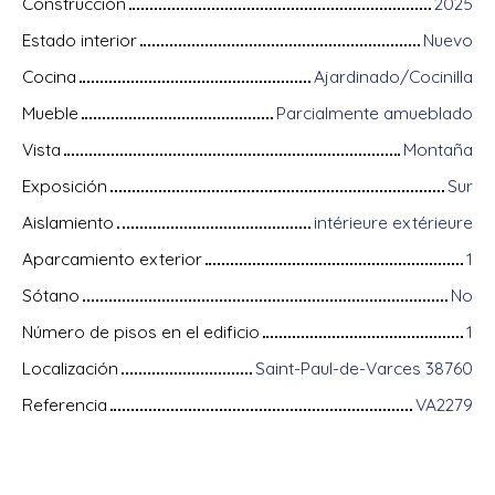
Construcción
2025
Estado interior
Nuevo
Cocina
Ajardinado/Cocinilla
Mueble
Parcialmente amueblado
Vista
Montaña
Exposición
Sur
Aislamiento
intérieure extérieure
Aparcamiento exterior
1
Sótano
No
Número de pisos en el edificio
1
Localización
Saint-Paul-de-Varces 38760
Referencia
VA2279