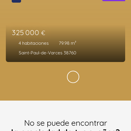
325 000
€
4
habitaciones
79.98
m²
Saint-Paul-de-Varces 38760
No se puede encontrar