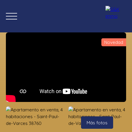
Novedad
Inicio
Comprar ahora
Nuevas propiedades
Estimación
Estimación
Más fotos