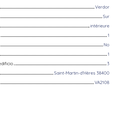
Verdor
Sur
intérieure
1
No
1
dificio
3
Saint-Martin-d'Hères 38400
VA2108