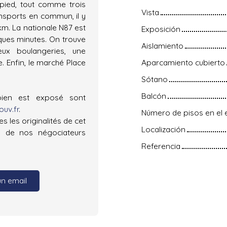
pied, tout comme trois
Vista
ansports en commun, il y
 km. La nationale N87 est
Exposición
ques minutes. On trouve
Aislamiento
ux boulangeries, une
e. Enfin, le marché Place
Aparcamiento cubierto
Sótano
Balcón
bien est exposé sont
uv.fr
.
Número de pisos en el e
s les originalités de cet
Localización
 de nos négociateurs
Referencia
un email