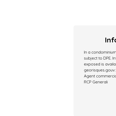
Inf
In a condominium
subject to DPE. In
exposed is avail
georisques.gouv.f
Agent commercial 
RCP Generali