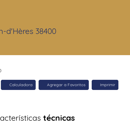
in-d'Hères 38400
0
Calculadora
Agregar a Favoritos
Imprimir
acterísticas
técnicas