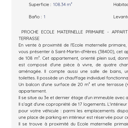
Superficie
:
108.34
m²
Habita
Baño
:
1
Levant
PROCHE ECOLE MATERNELLE PRIMAIRE - APPART
TERRASSE
En vente à proximité de l'Ecole maternelle primair
vous présenter à Saint-Martin-d'Hères (38400), cet 
de 108 m². Cet appartement, orienté plein sud, donne
est composé d'une pièce à vivre, de quatre cham
aménagée. Il compte aussi une salle de bains, u
toilettes. Il possède un chauffage individuel fonctionn
Un balcon d'une surface de 20 m² et une terrasse 
appartement.
Il se situe au 3e et dernier étage d'un immeuble avec 
Il s'agit d'une copropriété de 17 logements. L'intérieur
pour votre véhicule : parmi les emplacements dispo
une place de parking en intérieur est réservée pour 
Il se trouve à proximité du Ecole maternelle primai