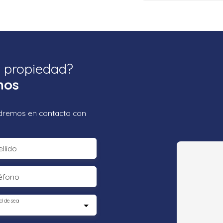
a propiedad?
nos
ondremos en contacto con
llido
éfono
d desea