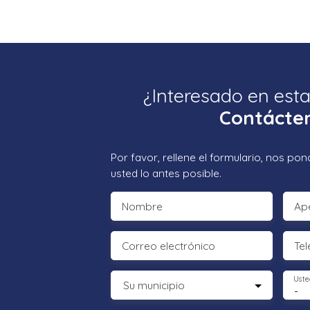
¿Interesado en est
Contácte
Por favor, rellene el formulario, nos p
usted lo antes posible.
Nombre
Ape
Correo electrónico
Tel
Uste
Su municipio
-