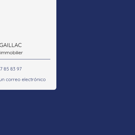
 GAILLAC
 immobilier
47 85 83 97
 un correo electrónico