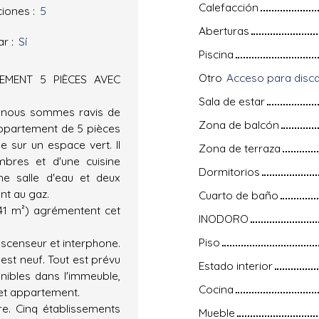
Calefacción
ciones
:
5
Aberturas
ar
:
Sí
Piscina
Otro
EMENT 5 PIÈCES AVEC
Sala de estar
e, nous sommes ravis de
Zona de balcón
appartement de 5 pièces
 sur un espace vert. Il
Zona de terraza
bres et d'une cuisine
Dormitorios
ne salle d'eau et deux
ant au gaz.
Cuarto de baño
(41 m²) agrémentent cet
INODORO
Piso
ascenseur et interphone.
 est neuf. Tout est prévu
Estado interior
nibles dans l'immeuble,
Cocina
cet appartement.
re. Cinq établissements
Mueble