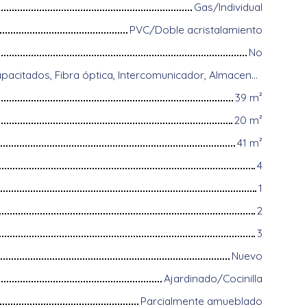
Gas/Individual
PVC/Doble acristalamiento
No
Acceso para discapacitados, Fibra óptica, Intercomunicador, Almacenamiento de bicicletas, Portón motorizado, Puerta blindada, Sistema de alarma, Videófono, Persianas eléctricas
39
m²
20
m²
41
m²
4
1
2
3
Nuevo
Ajardinado/Cocinilla
Parcialmente amueblado