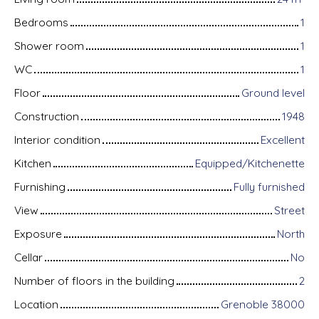
Bedrooms
1
Shower room
1
WC
1
Floor
Ground level
Construction
1948
Interior condition
Excellent
Kitchen
Equipped/Kitchenette
Furnishing
Fully furnished
View
Street
Exposure
North
Cellar
No
Number of floors in the building
2
Location
Grenoble 38000