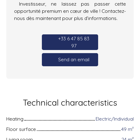
Investisseur, ne laissez pas passer cette
opportunité premium en cœur de ville ! Contactez-
nous dès maintenant pour plus d’informations.
+33 6 47 85 83
97
Send an email
Technical characteristics
Heating
Electric/Individual
Floor surface
49
m²
Living room
24
m²