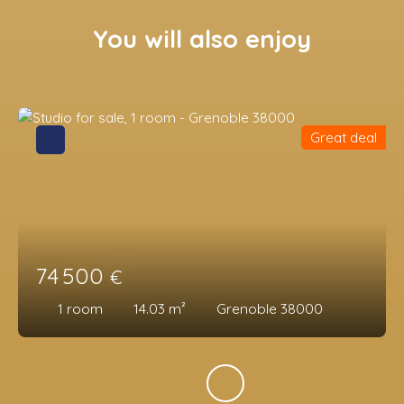
You will also enjoy
Great deal
74 500
€
1
room
14.03
m²
Grenoble 38000