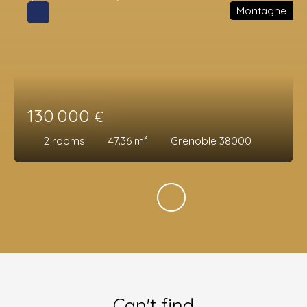
Montagne
130 000
€
2
rooms
47.36
m²
Grenoble 38000
Can't find