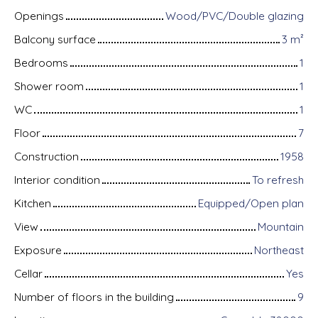
Openings
Wood/PVC/Double glazing
Balcony surface
3
m²
Bedrooms
1
Shower room
1
WC
1
Floor
7
Construction
1958
Interior condition
To refresh
Kitchen
Equipped/Open plan
View
Mountain
Exposure
Northeast
Cellar
Yes
Number of floors in the building
9