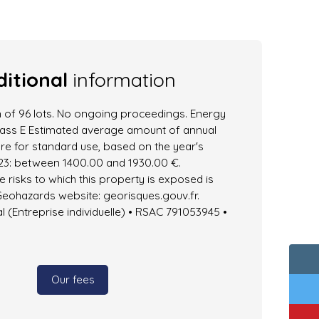
itional
information
 of 96 lots. No ongoing proceedings. Energy
class E Estimated average amount of annual
re for standard use, based on the year's
23: between 1400.00 and 1930.00 €.
e risks to which this property is exposed is
Geohazards website: georisques.gouv.fr.
(Entreprise individuelle) • RSAC 791053945 •
Our fees