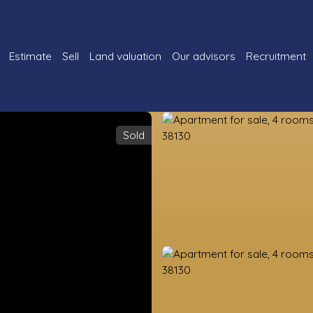
Estimate
Sell
Land valuation
Our advisors
Recruitment
Sold