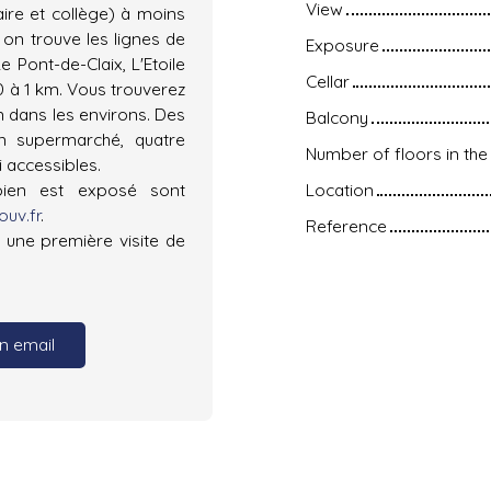
View
aire et collège) à moins
on trouve les lignes de
Exposure
e Pont-de-Claix, L'Etoile
Cellar
80 à 1 km. Vous trouverez
n dans les environs. Des
Balcony
n supermarché, quatre
Number of floors in the 
 accessibles.
bien est exposé sont
Location
uv.fr
.
Reference
 une première visite de
n email