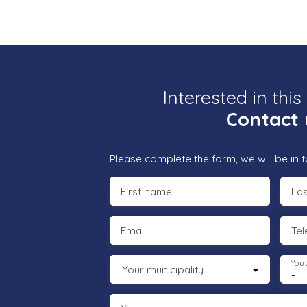
Interested in this
Contact 
Please complete the form, we will be in t
First name
La
Email
Te
You 
Your municipality
-