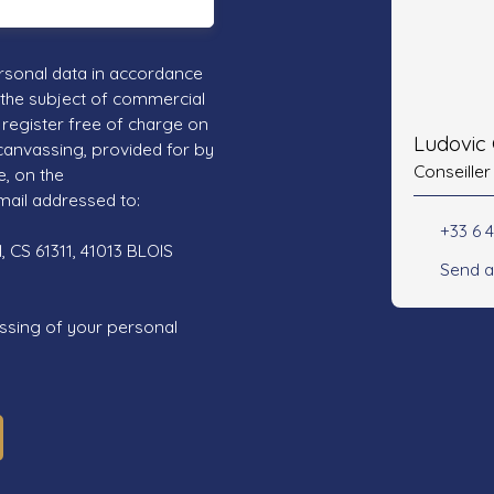
rsonal data in accordance
 the subject of commercial
register free of charge on
Ludovic
 canvassing, provided for by
Conseiller
e, on the
mail addressed to:
+33 6 
 CS 61311, 41013 BLOIS
Send a
ssing of your personal