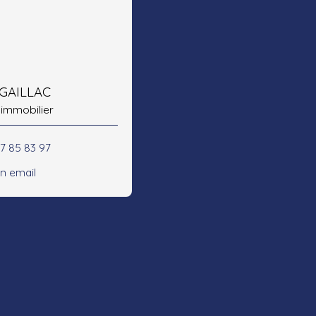
 GAILLAC
 immobilier
47 85 83 97
n email