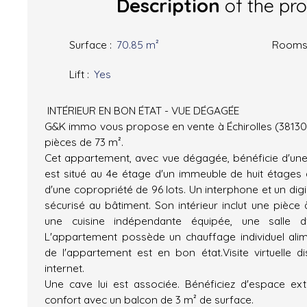
Description
of the pr
Surface
:
70.85
m²
Room
Lift
:
Yes
INTÉRIEUR EN BON ÉTAT - VUE DÉGAGÉE
G&K immo vous propose en vente à Échirolles (38130
pièces de 73 m².
Cet appartement, avec vue dégagée, bénéficie d'une e
est situé au 4e étage d'un immeuble de huit étages a
d'une copropriété de 96 lots. Un interphone et un di
sécurisé au bâtiment. Son intérieur inclut une pièce
une cuisine indépendante équipée, une salle d'
L'appartement possède un chauffage individuel alime
de l'appartement est en bon état.Visite virtuelle di
internet.
Une cave lui est associée. Bénéficiez d'espace ex
confort avec un balcon de 3 m² de surface.