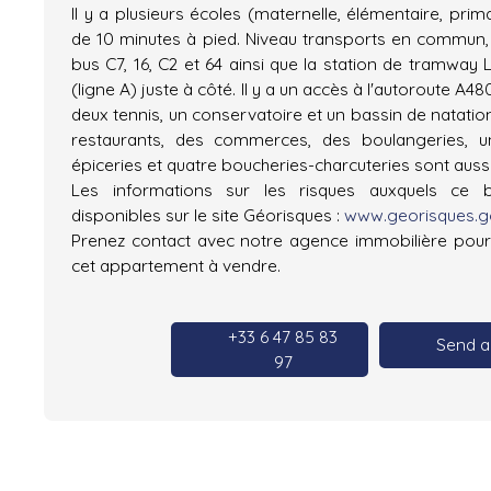
Il y a plusieurs écoles (maternelle, élémentaire, prim
de 10 minutes à pied. Niveau transports en commun, 
bus C7, 16, C2 et 64 ainsi que la station de tramway L
(ligne A) juste à côté. Il y a un accès à l'autoroute A4
deux tennis, un conservatoire et un bassin de natatio
restaurants, des commerces, des boulangeries, u
épiceries et quatre boucheries-charcuteries sont aussi
Les informations sur les risques auxquels ce 
disponibles sur le site Géorisques :
www.georisques.go
Prenez contact avec notre agence immobilière pour
cet appartement à vendre.
+33 6 47 85 83
Send a
97