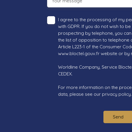
Your message
I agree to the processing of my pe
with GDPR. If you do not wish to be
prospecting by telephone, you can 
the list of opposition to telephone
Article L223-1 of the Consumer Cod
www.bloctel.gouv.fr website or by 
Worldline Company, Service Bloctel,
CEDEX.
For more information on the proce
data, please see our
privacy policy
.
Send