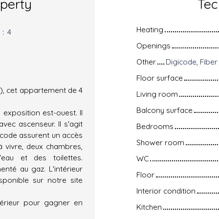
operty
Tec
Heating
s
:
4
Openings
Other
Digicode, Fiber 
Floor surface
), cet appartement de 4
Living room
Balcony surface
xposition est-ouest. Il
vec ascenseur. Il s'agit
Bedrooms
gicode assurent un accès
Shower room
 à vivre, deux chambres,
eau et des toilettes.
WC
nté au gaz. L'intérieur
Floor
sponible sur notre site
Interior condition
térieur pour gagner en
Kitchen