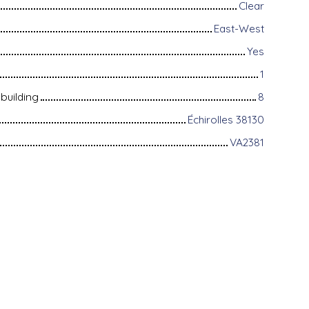
Clear
East-West
Yes
1
building
8
Échirolles 38130
VA2381