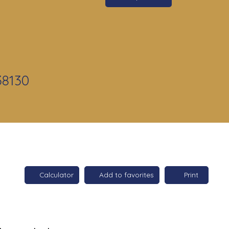
38130
Calculator
Add to favorites
Print