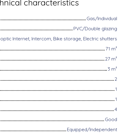
hnical characteristics
Gas/Individual
PVC/Double glazing
optic Internet, Intercom, Bike storage, Electric shutters
71
m²
27
m²
3
m²
2
1
1
4
Good
Equipped/Independent