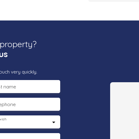
 property?
us
ouch very quickly.
st name
lephone
wish