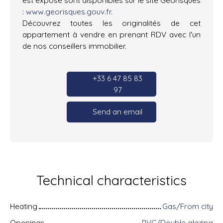
:
www.georisques.gouv.fr
.
Découvrez toutes les originalités de cet
appartement à vendre en prenant RDV avec l'un
de nos conseillers immobilier.
+33 6 47 85 83
97
Send an email
Technical characteristics
Heating
Gas/From city
Openings
PVC/Double glazing