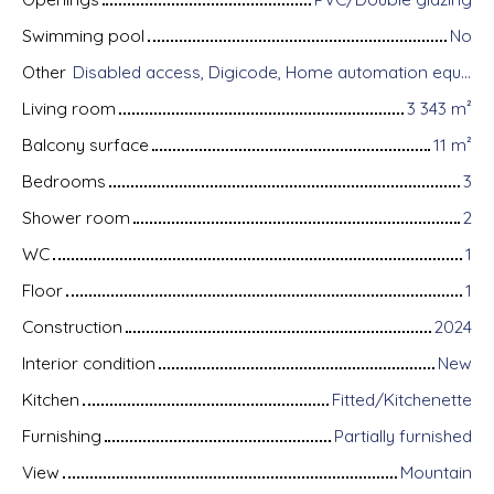
Swimming pool
No
Other
Disabled access, Digicode, Home automation equipment, Fiber optic Internet, Intercom, Bike storage, Motorized gate, Videophone, Electric shutters
Living room
3 343
m²
Balcony surface
11
m²
Bedrooms
3
Shower room
2
WC
1
Floor
1
Construction
2024
Interior condition
New
Kitchen
Fitted/Kitchenette
Furnishing
Partially furnished
View
Mountain