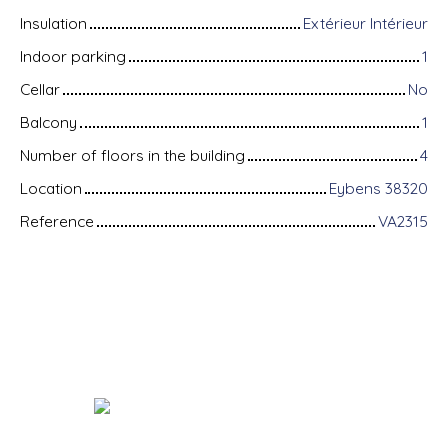
Insulation
Extérieur Intérieur
Indoor parking
1
Cellar
No
Balcony
1
Number of floors in the building
4
Location
Eybens 38320
Reference
VA2315