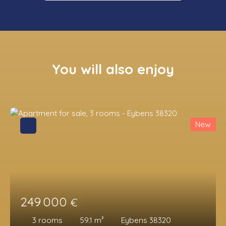
You will also enjoy
New
249 000
€
3
rooms
59.1
m²
Eybens 38320