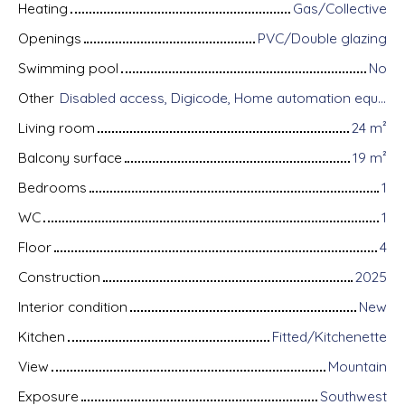
Heating
Gas/Collective
Openings
PVC/Double glazing
Swimming pool
No
Other
Disabled access, Digicode, Home automation equipment, Fiber optic Internet, Intercom, Bike storage, Motorized gate, Videophone, Electric shutters
Living room
24
m²
Balcony surface
19
m²
Bedrooms
1
WC
1
Floor
4
Construction
2025
Interior condition
New
Kitchen
Fitted/Kitchenette
View
Mountain
Exposure
Southwest