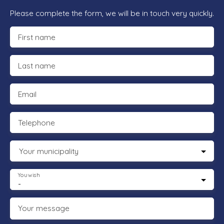
Please complete the form, we will be in touch very quickly.
First name
Last name
Email
Telephone
Your municipality
You wish
-
Your message