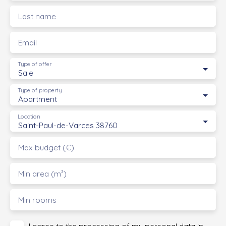
Last name
Email
Type of offer
Sale
Type of property
Apartment
Location
Saint-Paul-de-Varces 38760
Max budget (€)
Min area (m²)
Min rooms
I agree to the processing of my personal data in