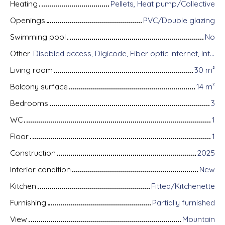
Heating
Pellets, Heat pump/Collective
Openings
PVC/Double glazing
Swimming pool
No
Other
Disabled access, Digicode, Fiber optic Internet, Intercom, Bike storage, Motorized gate, Videophone, Electric shutters
Living room
30
m²
Balcony surface
14
m²
Bedrooms
3
WC
1
Floor
1
Construction
2025
Interior condition
New
Kitchen
Fitted/Kitchenette
Furnishing
Partially furnished
View
Mountain