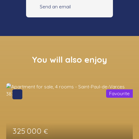
Send an email
You will also enjoy
Favourite
325 000
€