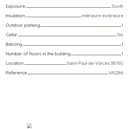
Exposure
South
Insulation
intérieure extérieure
Outdoor parking
1
Cellar
No
Balcony
1
Number of floors in the building
1
Location
Saint-Paul-de-Varces 38760
Reference
VA2286