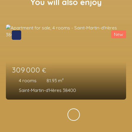
You will also enjoy
New
309 000
€
4
rooms
81.93
m²
Saint-Martin-d'Hères 38400