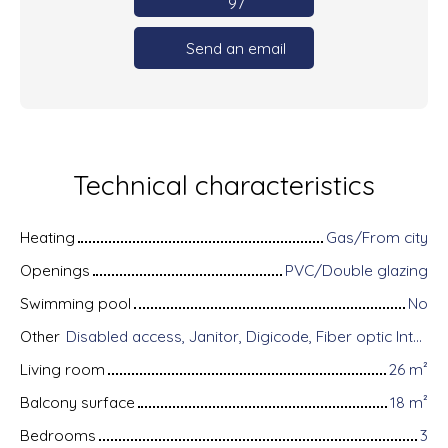
97
Send an email
Technical characteristics
Heating
Gas/From city
Openings
PVC/Double glazing
Swimming pool
No
Other
Disabled access, Janitor, Digicode, Fiber optic Internet, Intercom, Bike storage, Videophone, Electric shutters
Living room
26
m²
Balcony surface
18
m²
Bedrooms
3