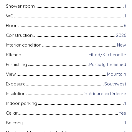
Shower room
1
WC
1
Floor
6
Construction
2026
Interior condition
New
Kitchen
Fitted/Kitchenette
Furnishing
Partially furnished
View
Mountain
Exposure
Southwest
Insulation
intérieure extérieure
Indoor parking
1
Cellar
Yes
Balcony
1