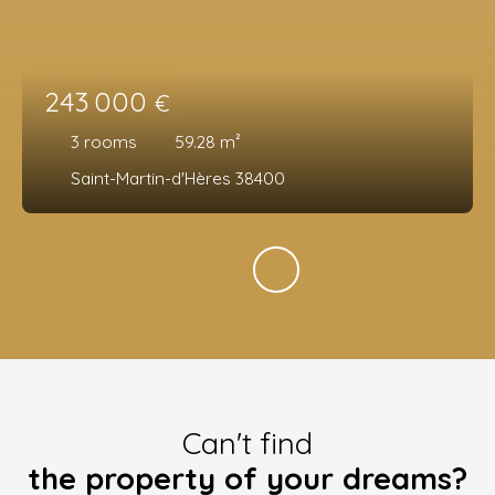
243 000
€
3
rooms
59.28
m²
Saint-Martin-d'Hères 38400
Can't find
the property of your dreams?