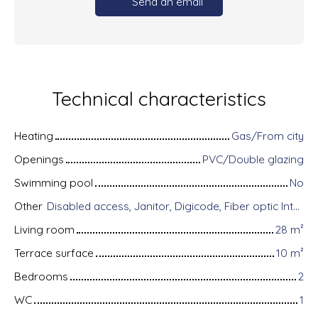
Send an email
Technical characteristics
Heating
Gas/From city
Openings
PVC/Double glazing
Swimming pool
No
Other
Disabled access, Janitor, Digicode, Fiber optic Internet, Intercom, Bike storage, Videophone, Electric shutters
Living room
28
m²
Terrace surface
10
m²
Bedrooms
2
WC
1