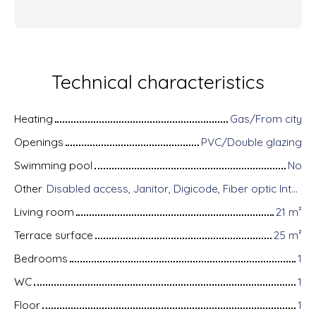
Technical characteristics
Heating
Gas/From city
Openings
PVC/Double glazing
Swimming pool
No
Other
Disabled access, Janitor, Digicode, Fiber optic Internet, Intercom, Bike storage, Videophone, Electric shutters
Living room
21
m²
Terrace surface
25
m²
Bedrooms
1
WC
1
Floor
1