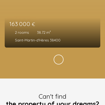
163 000
€
2
rooms
38.72
m²
Saint-Martin-d'Hères 38400
Can't find
the property of your dreams?