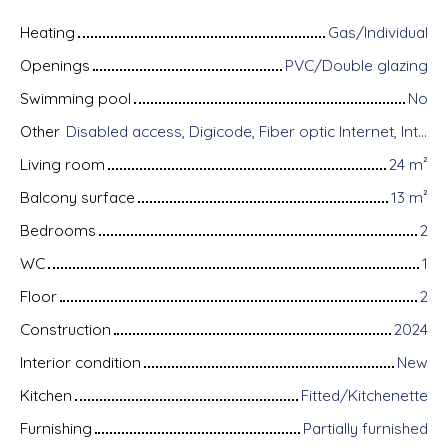
Heating
Gas/Individual
Openings
PVC/Double glazing
Swimming pool
No
Other
Disabled access, Digicode, Fiber optic Internet, Intercom, Bike storage, Motorized gate, Alarm system, Videophone, Electric shutters
Living room
24
m²
Balcony surface
13
m²
Bedrooms
2
WC
1
Floor
2
Construction
2024
Interior condition
New
Kitchen
Fitted/Kitchenette
Furnishing
Partially furnished