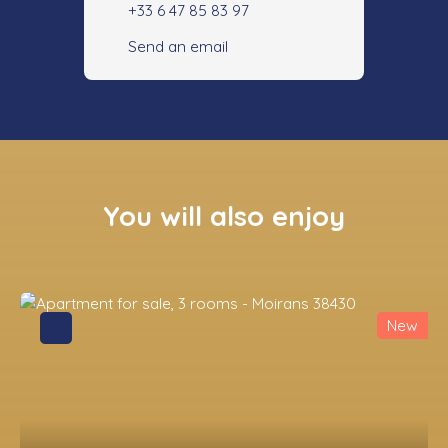
+33 6 47 85 83 97
Send an email
You will also enjoy
New