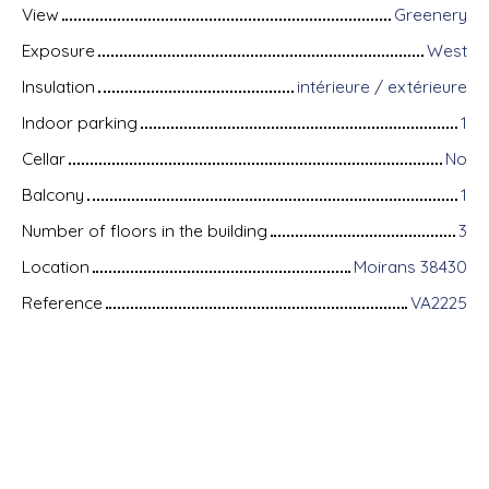
View
Greenery
Exposure
West
Insulation
intérieure / extérieure
Indoor parking
1
Cellar
No
Balcony
1
Number of floors in the building
3
Location
Moirans 38430
Reference
VA2225