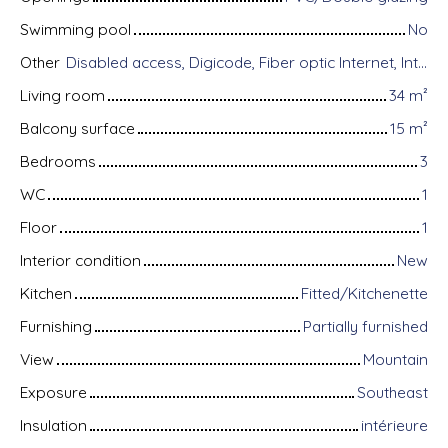
Swimming pool
No
Other
Disabled access, Digicode, Fiber optic Internet, Intercom, Bike storage, Motorized gate, Armored door, Videophone, Electric shutters
Living room
34
m²
Balcony surface
15
m²
Bedrooms
3
WC
1
Floor
1
Interior condition
New
Kitchen
Fitted/Kitchenette
Furnishing
Partially furnished
View
Mountain
Exposure
Southeast
Insulation
intérieure