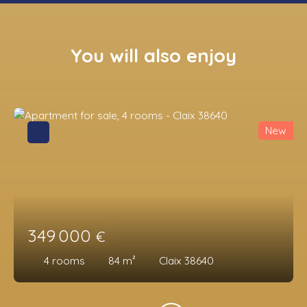
You will also enjoy
New
349 000
€
4
rooms
84
m²
Claix 38640