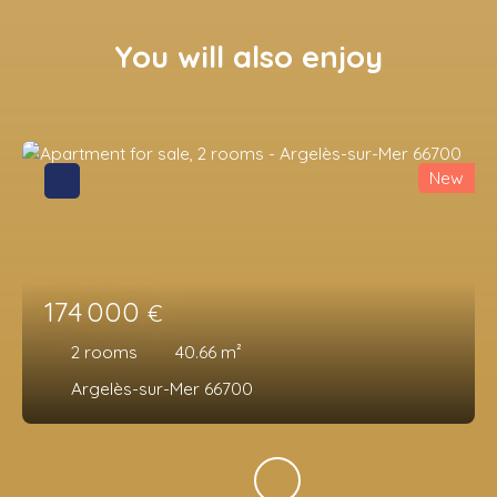
You will also enjoy
New
174 000
€
2
rooms
40.66
m²
Argelès-sur-Mer 66700