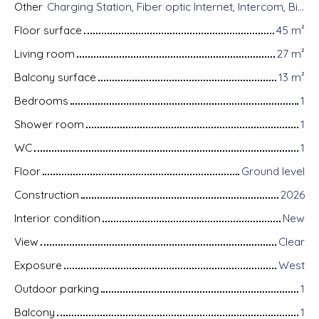
Other
Charging Station, Fiber optic Internet, Intercom, Bike storage, Armored door, Videophone
Floor surface
45
m²
Living room
27
m²
Balcony surface
13
m²
Bedrooms
1
Shower room
1
WC
1
Floor
Ground level
Construction
2026
Interior condition
New
View
Clear
Exposure
West
Outdoor parking
1
Balcony
1