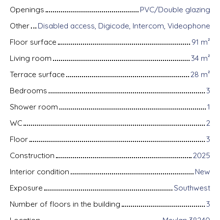
Openings
PVC/Double glazing
Other
Disabled access, Digicode, Intercom, Videophone
Floor surface
91
m²
Living room
34
m²
Terrace surface
28
m²
Bedrooms
3
Shower room
1
WC
2
Floor
3
Construction
2025
Interior condition
New
Exposure
Southwest
Number of floors in the building
3
Location
Meylan 38240