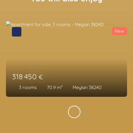
New
318 450
€
3
rooms
70.9
m²
Meylan 38240