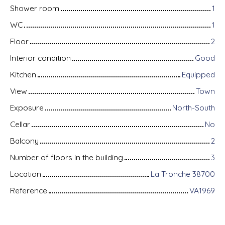
Shower room
1
WC
1
Floor
2
Interior condition
Good
Kitchen
Equipped
View
Town
Exposure
North-South
Cellar
No
Balcony
2
Number of floors in the building
3
Location
La Tronche 38700
Reference
VA1969