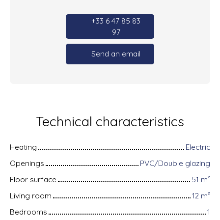
+33 6 47 85 83
97
Send an email
Technical characteristics
Heating
Electric
Openings
PVC/Double glazing
Floor surface
51
m²
Living room
12
m²
Bedrooms
1