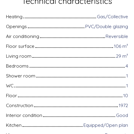
Technical characteristics
Heating
Gas/Collective
Openings
PVC/Double glazing
Air conditioning
Reversible
Floor surface
106
m²
Living room
29
m²
Bedrooms
4
Shower room
1
WC
1
Floor
10
Construction
1972
Interior condition
Good
Kitchen
Equipped/Open plan