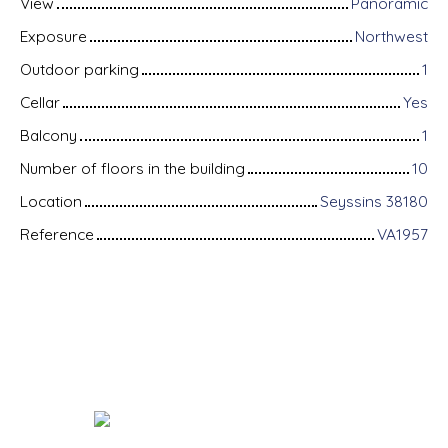
View
Panoramic
Exposure
Northwest
Outdoor parking
1
Cellar
Yes
Balcony
1
Number of floors in the building
10
Location
Seyssins 38180
Reference
VA1957