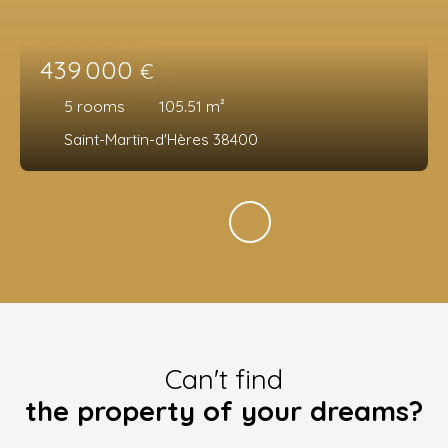
439 000
€
5
rooms
105.51
m²
Saint-Martin-d'Hères 38400
Can't find
the property of your dreams?