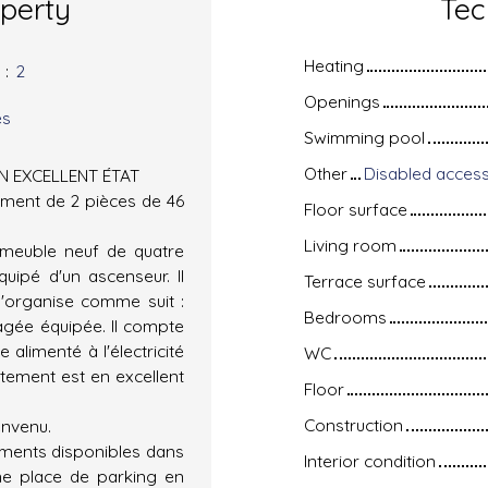
operty
Tec
Heating
s
:
2
Openings
es
Swimming pool
Other
Disabled access,
EN EXCELLENT ÉTAT
ement de 2 pièces de 46
Floor surface
Living room
immeuble neuf de quatre
uipé d'un ascenseur. Il
Terrace surface
s'organise comme suit :
Bedrooms
agée équipée. Il compte
 alimenté à l'électricité
WC
rtement est en excellent
Floor
Construction
envenu.
ements disponibles dans
Interior condition
une place de parking en