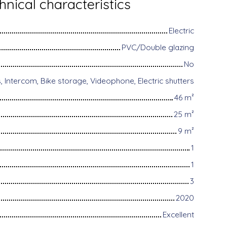
hnical characteristics
Electric
PVC/Double glazing
No
 Intercom, Bike storage, Videophone, Electric shutters
46
m²
25
m²
9
m²
1
1
3
2020
Excellent