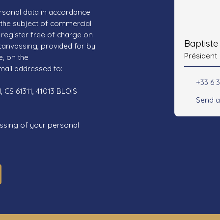
rsonal data in accordance
 the subject of commercial
register free of charge on
Baptist
 canvassing, provided for by
Président
e, on the
mail addressed to:
+33 6 3
 CS 61311, 41013 BLOIS
Send a
ssing of your personal