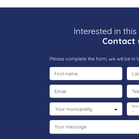
Interested in this
Contact 
Please complete the form, we will be in t
First name
La
Email
Te
You 
Your municipality
-
Your message