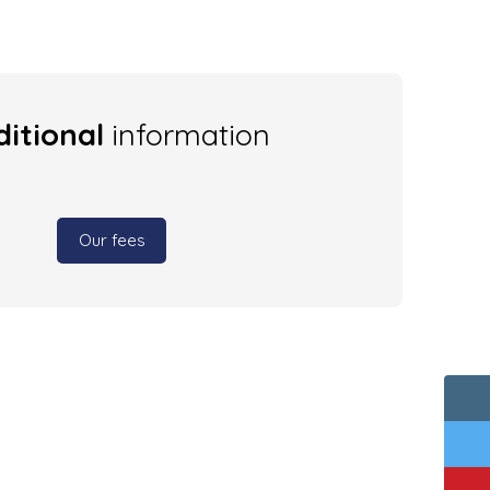
itional
information
Our fees