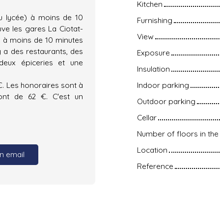
Kitchen
au lycée) à moins de 10
Furnishing
ve les gares La Ciotat-
View
e à moins de 10 minutes
y a des restaurants, des
Exposure
deux épiceries et une
Insulation
. Les honoraires sont à
Indoor parking
ont de 62 €. C'est un
Outdoor parking
Cellar
Number of floors in the 
Location
n email
Reference