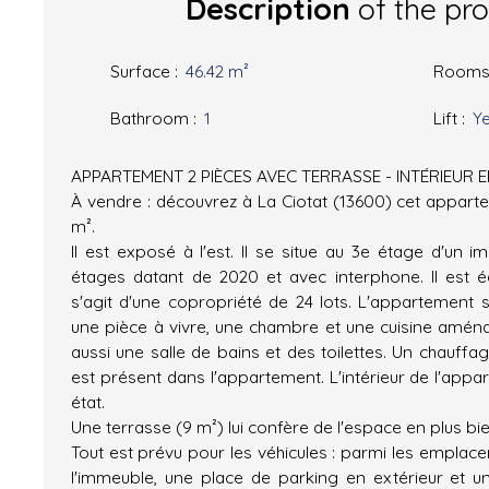
Description
of the pr
Surface
:
46.42
m²
Room
Bathroom
:
1
Lift
:
Y
APPARTEMENT 2 PIÈCES AVEC TERRASSE - INTÉRIEUR 
À vendre : découvrez à La Ciotat (13600) cet appart
m².
Il est exposé à l'est. Il se situe au 3e étage d'un 
étages datant de 2020 et avec interphone. Il est éq
s'agit d'une copropriété de 24 lots. L'appartement 
une pièce à vivre, une chambre et une cuisine amén
aussi une salle de bains et des toilettes. Un chauffage
est présent dans l'appartement. L'intérieur de l'appa
état.
Une terrasse (9 m²) lui confère de l'espace en plus bi
Tout est prévu pour les véhicules : parmi les emplac
l'immeuble, une place de parking en extérieur et 