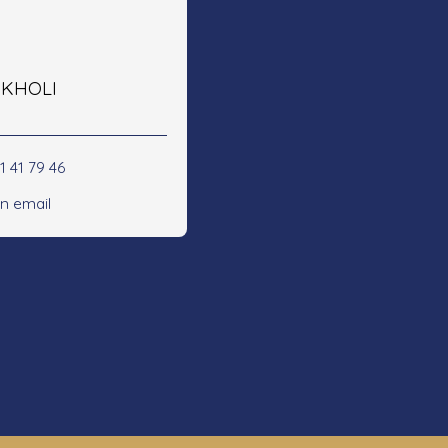
e KHOLI
1 41 79 46
n email