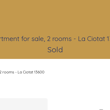
tment for sale, 2 rooms - La Ciotat 
Sold
 2 rooms - La Ciotat 13600