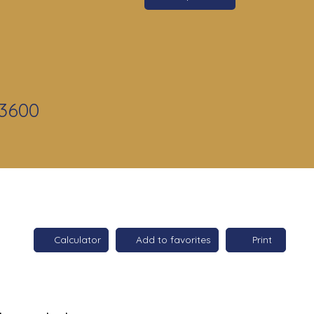
13600
Calculator
Add to favorites
Print