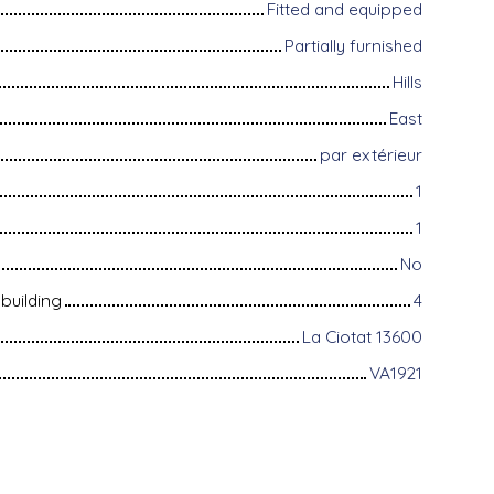
Fitted and equipped
Partially furnished
Hills
East
par extérieur
1
1
No
building
4
La Ciotat 13600
VA1921