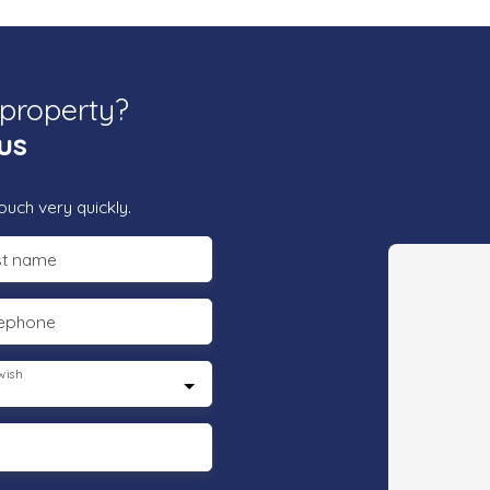
 property?
us
ouch very quickly.
st name
lephone
wish