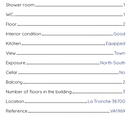
Shower room
1
WC
1
Floor
2
Interior condition
Good
Kitchen
Equipped
View
Town
Exposure
North-South
Cellar
No
Balcony
2
Number of floors in the building
3
Location
La Tronche 38700
Reference
VA1969