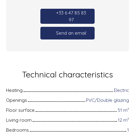
+33 6 47 85 83
97
Send an email
Technical characteristics
Heating
Electric
Openings
PVC/Double glazing
Floor surface
51
m²
Living room
12
m²
Bedrooms
1