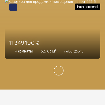
International
11 349 100
€
4
комнаты
527.03
м²
dubai 25315