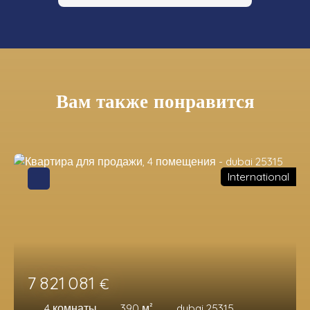
Вам также понравится
International
7 821 081
€
4
комнаты
390
м²
dubai 25315