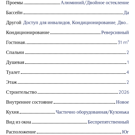
Проемы
Алюминий/Двойное остекление
Бассейн
Да
Другой
Доступ для инвалидов, Кондиционирование, Дворник, Оборудование для домашней автоматизации, Оптоволоконный интернет, Моторизованные ворота, Бронированная дверь, Система охранной сигнализации, Видеофон
Кондиционирование
Реверсивный
Гостиная
31
m²
Спальни
2
Душевая
1
Туалет
4
Этаж
2
Строительство
2026
Внутреннее состояние
Новое
Кухня
Частично оборудованная/Кухонька
Вид из окна
Беспрепятственный
Расположение
Юг