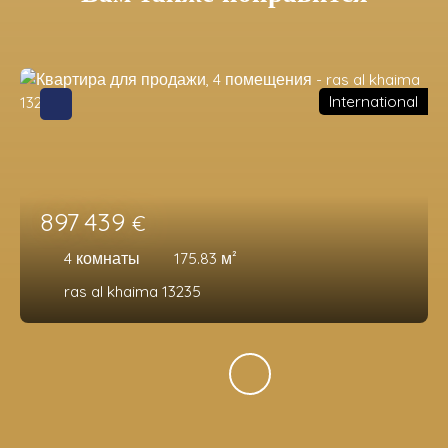
International
897 439
€
4
комнаты
175.83
м²
ras al khaima 13235