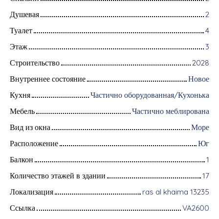
Душевая
2
Туалет
4
Этаж
3
Строительство
2028
Внутреннее состояние
Новое
Кухня
Частично оборудованная/Кухонька
Мебель
Частично меблирована
Вид из окна
Море
Расположение
Юг
Балкон
1
Количество этажей в здании
17
Локализация
ras al khaima 13235
Ссылка
VA2600