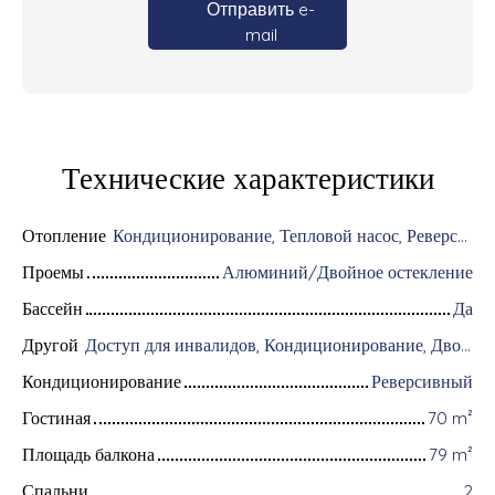
Отправить e-
mail
Технические характеристики
Отопление
Кондиционирование, Тепловой насос, Реверсивный/Индивидуальнoe
Проемы
Алюминий/Двойное остекление
Бассейн
Да
Другой
Доступ для инвалидов, Кондиционирование, Дворник, Цифровой код, Оборудование для домашней автоматизации, Оптоволоконный интернет, Хранитель, Моторизованные ворота, Бронированная дверь, Система охранной сигнализации, Видеофон
Кондиционирование
Реверсивный
Гостиная
70
m²
Площадь балкона
79
m²
Спальни
2