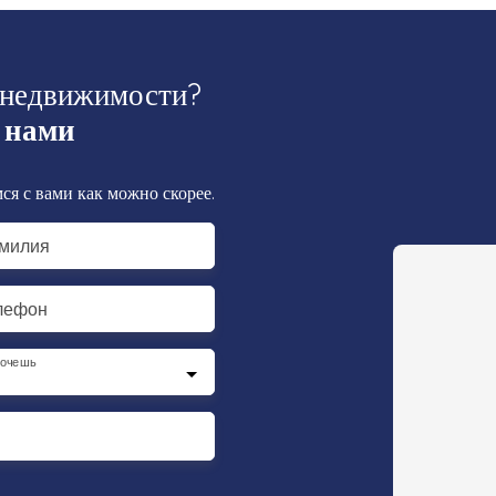
 недвижимости?
 нами
ся с вами как можно скорее.
милия
лефон
хочешь