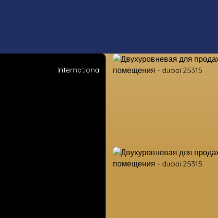
International
ые свойства
Оценка
Продать
Оценка земель
Наши ко