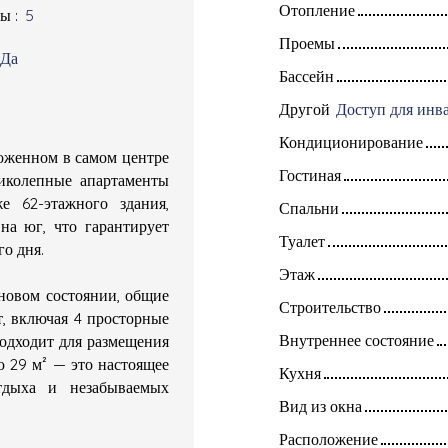
Отопление
ты
:
5
Проемы
Да
Бассейн
Другой
Кондиционирование
ложенном в самом центре
Гостиная
иколепные апартаменты
е 62-этажного здания,
Спальни
на юг, что гарантирует
Туалет
о дня.
Этаж
 новом состоянии, общие
Строительство
т, включая 4 просторные
Внутреннее состояние
подходит для размещения
ю 29 м² — это настоящее
Кухня
тдыха и незабываемых
Вид из окна
Расположение