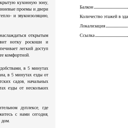
ткрытую кухонную зону,
Балкон
иниевые проемы и двери
епло- и звукоизоляцию,
Количество этажей в зд
Локализация
 наслаждаться открытым
Ссылка
вит нотку роскоши и
печивает легкий доступ
лее комфортной.
добствами, в 5 минутах
на, в 5 минутах езды от
тских садов, начальных
тах езды от нескольких
тельном дуплексе, где
житесь с нами сегодня,
 дом.