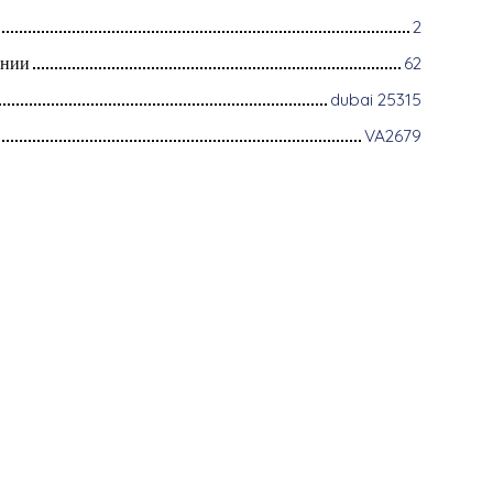
2
ании
62
dubai 25315
VA2679