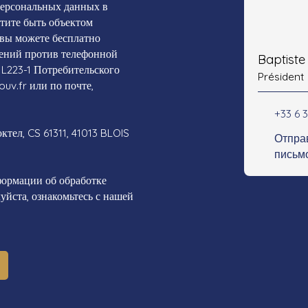
персональных данных в
отите быть объектом
 вы можете бесплатно
жений против телефонной
Baptist
 L223-1 Потребительского
Président
ouv.fr или по почте,
+33 6 3
тел, CS 61311, 41013 BLOIS
Отпра
письм
ормации об обработке
йста, ознакомьтесь с нашей