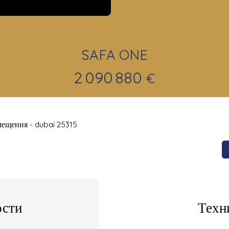
SAFA ONE
2 090 880
€
мещения - dubai 25315
сти
Техн