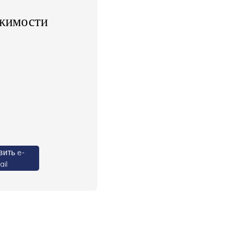
жимости
ить e-
il