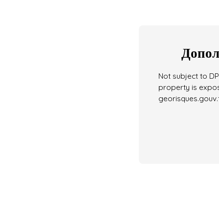
Допол
Not subject to DPE
property is expos
georisques.gouv.f