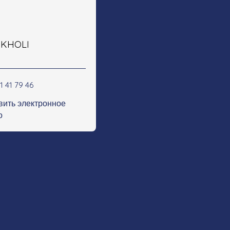
e KHOLI
1 41 79 46
вить электронное
о