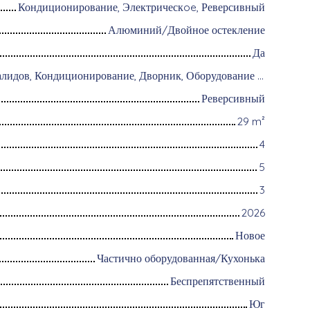
Кондиционирование, Электрическoe, Реверсивный
Алюминий/Двойное остекление
Да
Доступ для инвалидов, Кондиционирование, Дворник, Оборудование для домашней автоматизации, Оптоволоконный интернет, Хранитель, Система охранной сигнализации, Видеофон
Реверсивный
29
m²
4
5
3
2026
Новое
Частично оборудованная/Кухонька
Беспрепятственный
Юг