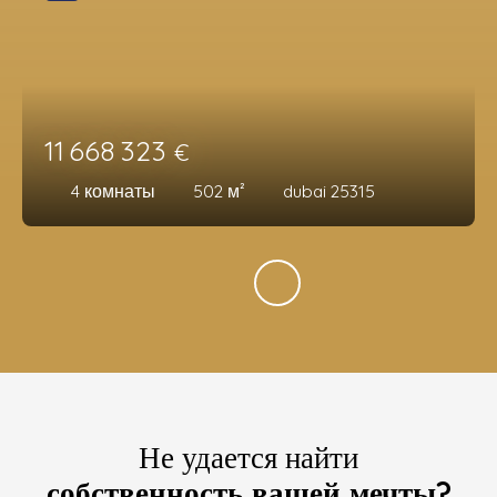
11 668 323
€
4
комнаты
502
м²
dubai 25315
Не удается найти
собственность вашей мечты?