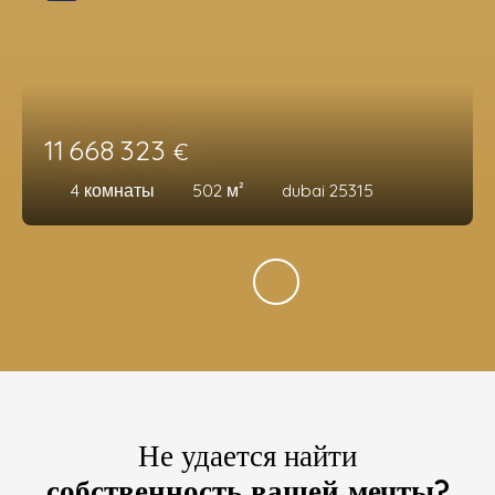
11 668 323
€
4
комнаты
502
м²
dubai 25315
Не удается найти
собственность вашей мечты?