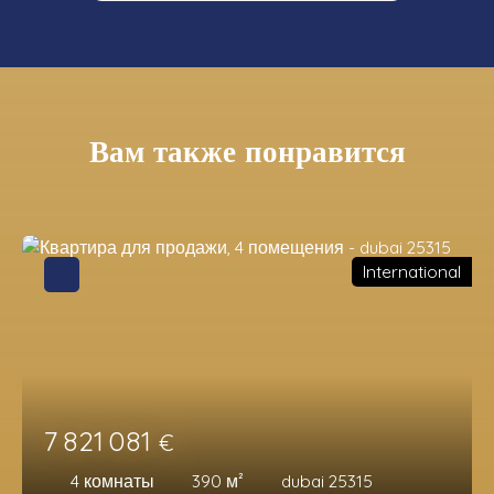
Вам также понравится
International
7 821 081
€
4
комнаты
390
м²
dubai 25315