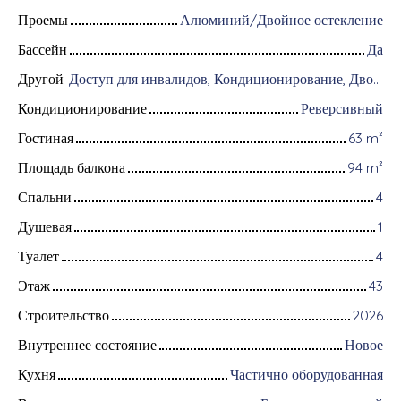
Проемы
Алюминий/Двойное остекление
Бассейн
Да
Другой
Доступ для инвалидов, Кондиционирование, Дворник, Оборудование для домашней автоматизации, Оптоволоконный интернет, Хранитель, Интерком, Моторизованные ворота, Бронированная дверь, Система охранной сигнализации, Видеофон, Электрические жалюзи
Кондиционирование
Реверсивный
Гостиная
63
m²
Площадь балкона
94
m²
Спальни
4
Душевая
1
Туалет
4
Этаж
43
Строительство
2026
Внутреннее состояние
Новое
Кухня
Частично оборудованная