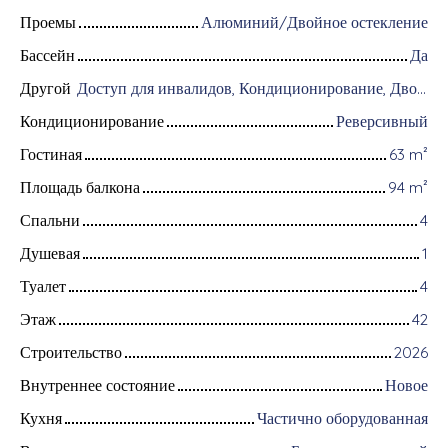
Проемы
Алюминий/Двойное остекление
Бассейн
Да
Другой
Доступ для инвалидов, Кондиционирование, Дворник, Оборудование для домашней автоматизации, Оптоволоконный интернет, Хранитель, Интерком, Моторизованные ворота, Бронированная дверь, Система охранной сигнализации, Видеофон, Электрические жалюзи
Кондиционирование
Реверсивный
Гостиная
63
m²
Площадь балкона
94
m²
Спальни
4
Душевая
1
Туалет
4
Этаж
42
Строительство
2026
Внутреннее состояние
Новое
Кухня
Частично оборудованная