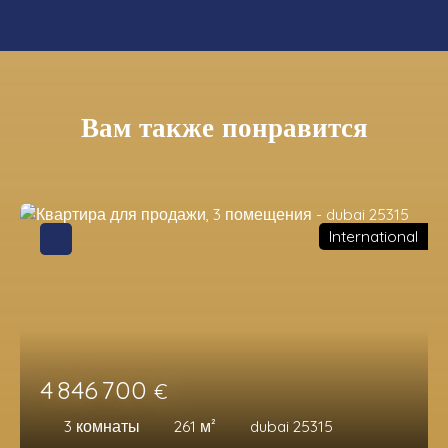
Вам также понравится
International
4 846 700
€
3
комнаты
261
м²
dubai 25315