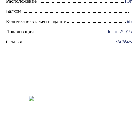
Расположение
Юг
Балкон
1
Количество этажей в здании
65
Локализация
dubai 25315
Ссылка
VA2645