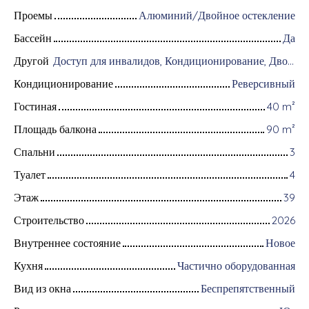
Проемы
Алюминий/Двойное остекление
Бассейн
Да
Другой
Доступ для инвалидов, Кондиционирование, Дворник, Оборудование для домашней автоматизации, Оптоволоконный интернет, Хранитель, Интерком, Моторизованные ворота, Бронированная дверь, Система охранной сигнализации, Видеофон, Электрические жалюзи
Кондиционирование
Реверсивный
Гостиная
40
m²
Площадь балкона
90
m²
Спальни
3
Туалет
4
Этаж
39
Строительство
2026
Внутреннее состояние
Новое
Кухня
Частично оборудованная
Вид из окна
Беспрепятственный