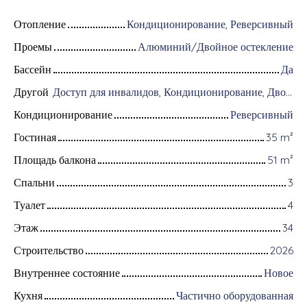
Отопление
Кондиционирование, Реверсивный
Проемы
Алюминий/Двойное остекление
Бассейн
Да
Другой
Доступ для инвалидов, Кондиционирование, Дворник, Оборудование для домашней автоматизации, Оптоволоконный интернет, Хранитель, Интерком, Моторизованные ворота, Бронированная дверь, Система охранной сигнализации, Видеофон, Электрические жалюзи
Кондиционирование
Реверсивный
Гостиная
35
m²
Площадь балкона
51
m²
Спальни
3
Туалет
4
Этаж
34
Строительство
2026
Внутреннее состояние
Новое
Кухня
Частично оборудованная