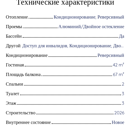
Технические характеристики
Отопление
Кондиционирование, Реверсивный
Проемы
Алюминий/Двойное остекление
Бассейн
Да
Другой
Доступ для инвалидов, Кондиционирование, Дворник, Оборудование для домашней автоматизации, Оптоволоконный интернет, Хранитель, Интерком, Моторизованные ворота, Бронированная дверь, Система охранной сигнализации, Видеофон, Электрические жалюзи
Кондиционирование
Реверсивный
Гостиная
42
m²
Площадь балкона
67
m²
Спальни
2
Туалет
3
Этаж
3
Строительство
2026
Внутреннее состояние
Новое