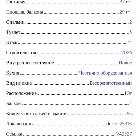
Гостиная
37
m²
Площадь балкона
29
m²
Спальни
2
Туалет
3
Этаж
11
Строительство
2026
Внутреннее состояние
Новое
Кухня
Частично оборудованная
Вид из окна
Беспрепятственный
Расположение
Юг
Балкон
1
Количество этажей в здании
65
Локализация
dubai 25315
Ссылка
VA2627