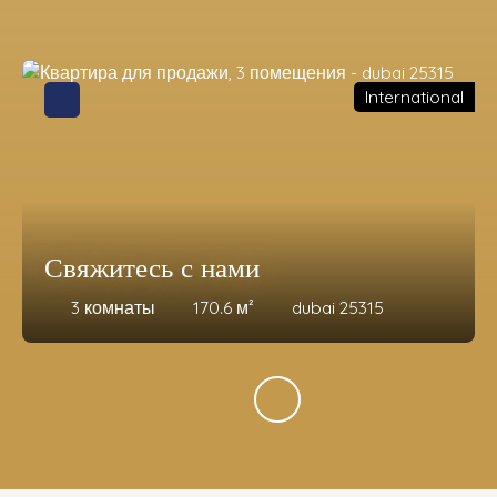
International
Свяжитесь с нами
3
комнаты
170.6
м²
dubai 25315