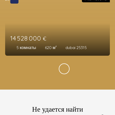
14 528 000
€
5
комнаты
620
м²
dubai 25315
Не удается найти